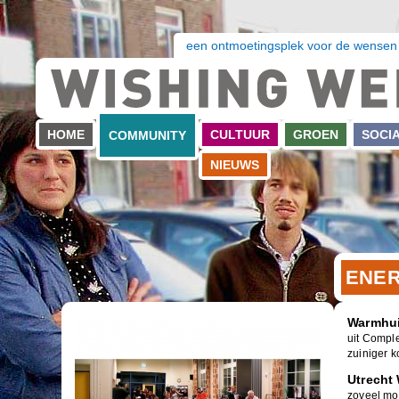
een ontmoetingsplek voor de wensen
HOME
CULTUUR
GROEN
SOCI
COMMUNITY
NIEUWS
ENER
Warmhui
uit Compl
zuiniger 
Utrecht
zoveel mog