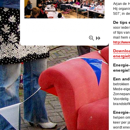
Arjan de H
Hij organi
507', in d
De tips
voor ieder
of tips va
mail hem d
http://ww
Downloa
energie
Energie
energie!
Een ande
betrokken
Mede-eig
Zonnepane
Voordelig
brandstof
Energie
helpen om
keer per j
wordt ene