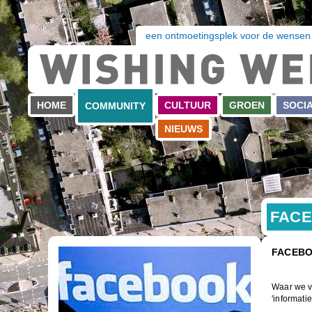
een ontmoetingsplek voor de wensen
HOME
CULTUUR
GROEN
SOCI
COMMUNITY
NIEUWS
FAC
FACEBO
Waar we v
'informatie