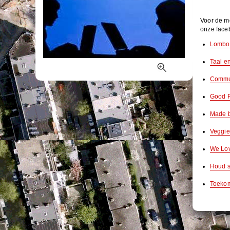
Voor de me
onze face
Lombok
Taal en
Commu
Good 
Made 
Veggie
We Lov
Houd s
Toekom