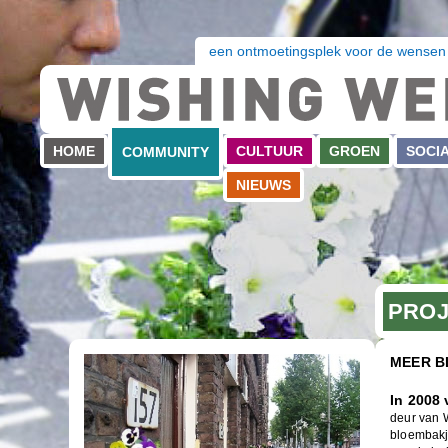
een ontmoetingsplek voor de wensen
HOME
CULTUUR
GROEN
SOCI
COMMUNITY
NIEUWS
PROJ
MEER B
In 2008 
deur van 
bloembakj