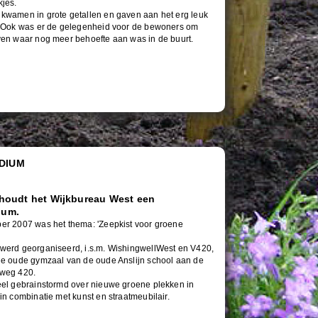
kjes.
kwamen in grote getallen en gaven aan het erg leuk
. Ook was er de gelegenheid voor de bewoners om
ven waar nog meer behoefte aan was in de buurt.
DIUM
r houdt het Wijkbureau West een
ium.
er 2007 was het thema: 'Zeepkist voor groene
werd georganiseerd, i.s.m. WishingwellWest en V420,
ie oude gymzaal van de oude Anslijn school aan de
weg 420.
eel gebrainstormd over nieuwe groene plekken in
in combinatie met kunst en straatmeubilair.