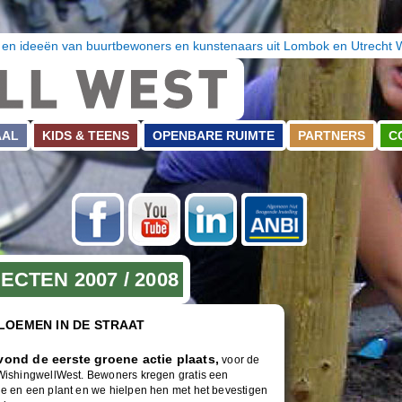
 en ideeën van buurtbewoners en kunstenaars uit Lombok en Utrecht 
AAL
KIDS & TEENS
OPENBARE RUIMTE
PARTNERS
C
Facebook
Youtube
LinkedIn
ANBI
ECTEN 2007 / 2008
LOEMEN IN DE STRAAT
vond de eerste groene actie plaats,
voor de
WishingwellWest. Bewoners kregen gratis een
e en een plant en we hielpen hen met het bevestigen