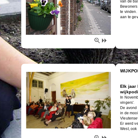
van de ba
Bewoners 
te vinden
aan te ge
WIJKPO
Elk jaa
wijkpod
In Novemb
vingers'.
De avond 
in de moo
Vleutense
Er werd v
West, ook 