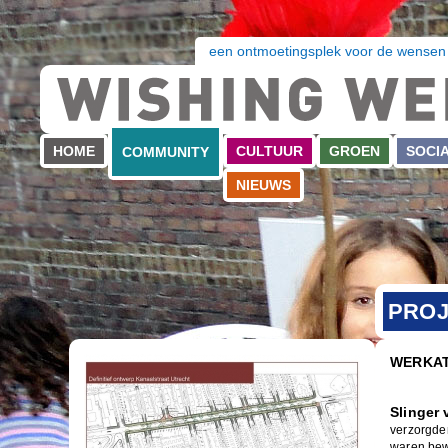
een ontmoetingsplek voor de wensen
HOME
CULTUUR
GROEN
SOCI
COMMUNITY
NIEUWS
PROJ
WERKAT
Slinger
verzorgden
waren bew