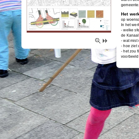
gemeente
Het werk
op woensd
In het wer
- welke sf
de Kanaal
- wat mist
- hoe ziet
- het zou 
voorbeeld 