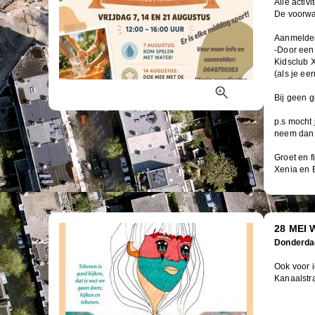
Alle activi
De voorwaa
Aanmelde
-Door een
Kidsclub 
(als je ee
Bij geen 
p.s mocht 
neem dan 
Groet en f
Xenia en 
28 MEI
Donderda
Ook voor i
Kanaalstra