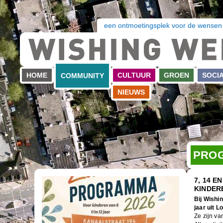
een ontmoetingsplek voor de wensen
HOME
CULTUUR
GROEN
SOCI
COMMUNITY
NIEUWS
PROG
7, 14 
KINDER
Bij Wishi
jaar uit L
Ze zijn va