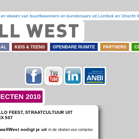
 en ideeën van buurtbewoners en kunstenaars uit Lombok en Utrecht 
AAL
KIDS & TEENS
OPENBARE RUIMTE
PARTNERS
C
Facebook
Youtube
LinkedIn
ANBI
ECTEN 2010
LLO FEEST, STRAATCULTUUR UIT
X 507
wellWest nodigt je uit
in de straten van complex