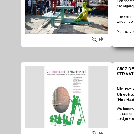
Een feeste
het afgelo
Theater m
wijden de
Met activi
C507 D
STRAA
Nieuwe 
Utrechts
‘Het Ha
Wishingwe
ideeën en 
design vo