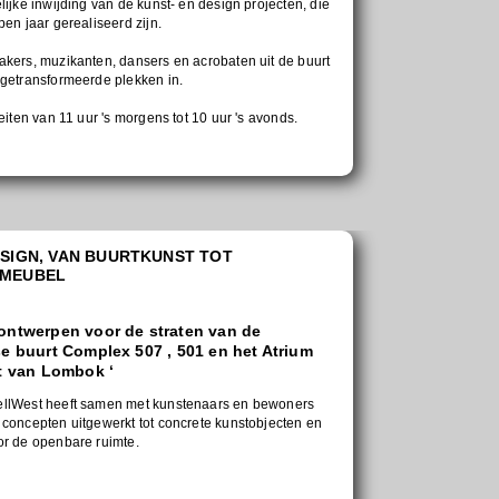
lijke inwijding van de kunst- en design projecten, die
pen jaar gerealiseerd zijn.
akers, muzikanten, dansers en acrobaten uit de buurt
 getransformeerde plekken in.
teiten van 11 uur 's morgens tot 10 uur 's avonds.
ESIGN, VAN BUURTKUNST TOT
TMEUBEL
ontwerpen voor de straten van de
e buurt Complex 507 , 501 en het Atrium
rt van Lombok ‘
llWest heeft samen met kunstenaars en bewoners
concepten uitgewerkt tot concrete kunstobjecten en
or de openbare ruimte.