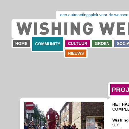
een ontmoetingsplek voor de wensen
HOME
CULTUUR
GROEN
SOCI
COMMUNITY
NIEUWS
PROJ
HET HA
COMPLE
Wishing
507