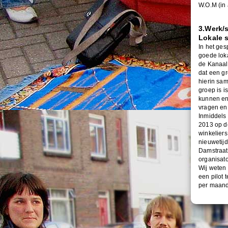
W.O.M (in
3.Werk/
Lokale s
In het ge
goede lok
de Kanaal
dat een g
hierin sam
groep is i
kunnen en 
vragen en 
Inmiddels 
2013 op de
winkelier
nieuwetij
Damstraat
organisato
Wij weten 
een pilot 
per maand