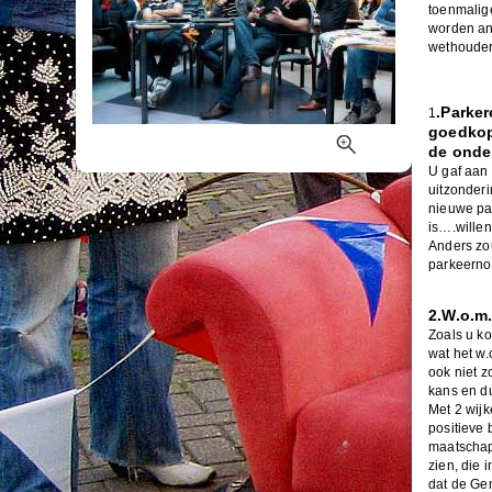
toenmalig
worden an
wethouder,
.Parker
1
goedkop
de onde
U gaf aan 
uitzonder
nieuwe par
is….willen
Anders zo
parkeerno
2.W.o.m
Zoals u ko
wat het w.
ook niet z
kans en d
Met 2 wijk
positieve 
maatschap
zien, die 
dat de Ge