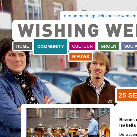
een ontmoetingsplek voor de wensen
HOME
CULTUUR
GROEN
SOCI
COMMUNITY
NIEUWS
25 S
Bezoek 
Isabella
De vragen 